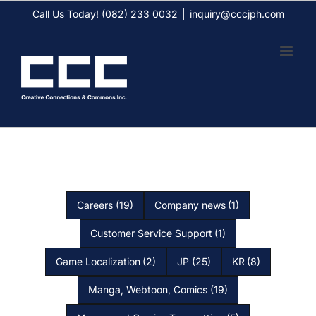
Skip
Call Us Today! (082) 233 0032
|
inquiry@cccjph.com
to
content
Careers
(19)
Company news
(1)
Customer Service Support
(1)
Game Localization
(2)
JP
(25)
KR
(8)
Manga, Webtoon, Comics
(19)