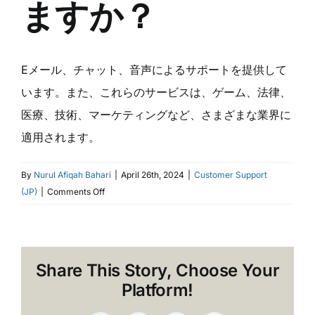
ますか？
Eメール、チャット、音声によるサポートを提供して
います。また、これらのサービスは、ゲーム、法律、
医療、技術、マーケティングなど、さまざまな業界に
適用されます。
By
Nurul Afiqah Bahari
|
April 26th, 2024
|
Customer Support
on
(JP)
|
Comments Off
ど
の
よ
う
Share This Story, Choose Your
な
Platform!
カ
ス