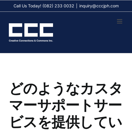
Skip
Call Us Today! (082) 233 0032
|
inquiry@cccjph.com
to
content
どのようなカスタ
マーサポートサー
ビスを提供してい