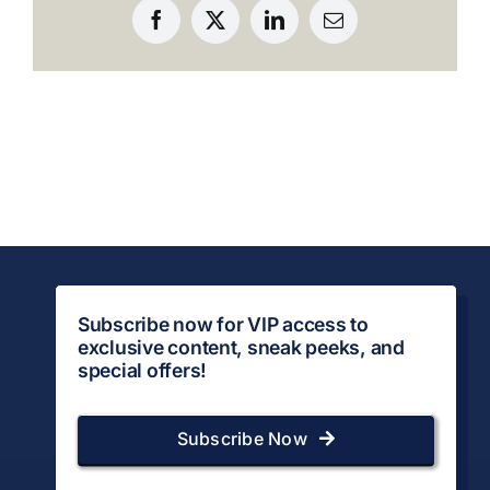
タ
Facebook
X
LinkedIn
Email
マ
ー
サ
ポ
ー
ト
サ
ー
ビ
ス
を
Subscribe now for VIP access to
提
exclusive content, sneak peeks, and
供
special offers!
し
て
Subscribe Now
い
ま
す