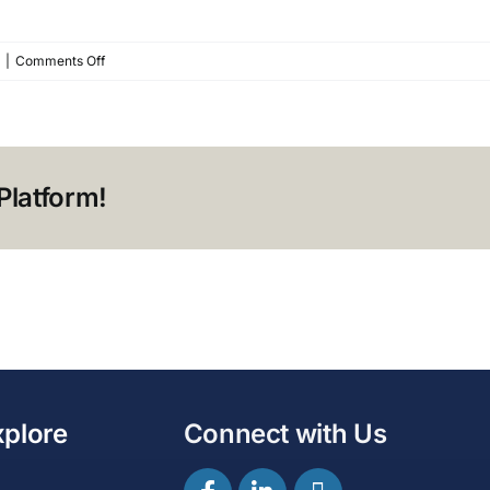
on
|
Comments Off
過
去
に
カ
Platform!
ス
タ
マ
ー
サ
ポ
ー
ト
を
xplore
Connect with Us
行
っ
た