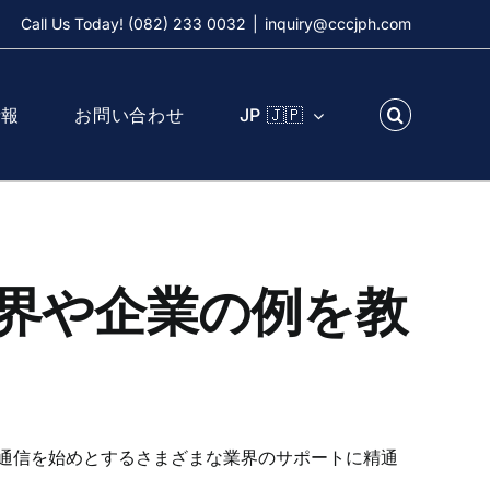
Call Us Today! (082) 233 0032
|
inquiry@cccjph.com
情報
お問い合わせ
JP 🇯🇵
界や企業の例を教
通信を始めとするさまざまな業界のサポートに精通