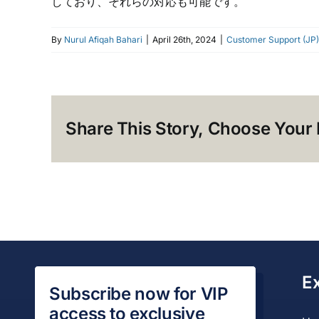
しており、それらの対応も可能です。
By
Nurul Afiqah Bahari
|
April 26th, 2024
|
Customer Support (JP)
Share This Story, Choose Your 
E
Subscribe now for VIP
access to exclusive