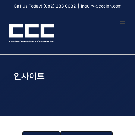
Skip
Call Us Today! (082) 233 0032
|
inquiry@cccjph.com
to
content
인사이트